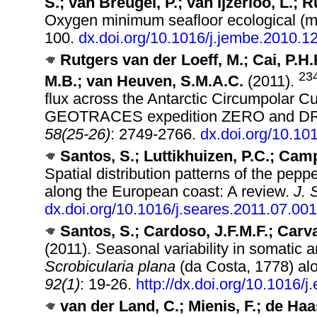
S.; van Breugel, P.; van Ijzerloo, L.; 
Oxygen minimum seafloor ecological (ma
100.
dx.doi.org/10.1016/j.jembe.2010.1
Rutgers van der Loeff, M.; Cai, P.H.
23
M.B.; van Heuven, S.M.A.C.
(2011).
flux across the Antarctic Circumpolar C
GEOTRACES expedition ZERO and 
58(25-26)
: 2749-2766.
dx.doi.org/10.10
Santos, S.; Luttikhuizen, P.C.; Camp
Spatial distribution patterns of the pepp
along the European coast: A review.
J. 
dx.doi.org/10.1016/j.seares.2011.07.001
Santos, S.; Cardoso, J.F.M.F.; Carva
(2011). Seasonal variability in somatic 
Scrobicularia plana
(da Costa, 1778) alon
92(1)
: 19-26.
http://dx.doi.org/10.1016/
van der Land, C.; Mienis, F.; de Haa