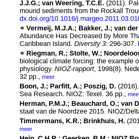
J.J.G.; van Weering, T.C.E.
(2011). Pal
mound sediments from the Rockall Tro
dx.doi.org/10.1016/j.margeo.2011.03.01
Vermeij, M.J.A.; Bakker, J.; van der
Abundance Has Decreased by More Tha
Caribbean Island.
Diversity 3
: 296-307.
Riegman, R.; Stolte, W.; Noordeloo
biological climate forcing: the example 
physiology.
NIOZ-rapport
, 1998(8). Ned
32 pp.,
meer
Boon, J.; Parfitt, A.; Poszig, D.
(2016).
Sea Research. NIOZ: Texel. 36 pp.,
mee
Herman, P.M.J.; Beauchard, O.; van D
staat van de Noordzee 2015. NIOZ/Delta
Timmermans, K.R.; Brinkhuis, H.
(201
meer
Heip, C.H.R.; Geerken, B.M.; NIOZ Ro