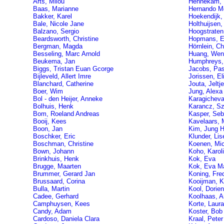
Arts, Milou
Hennekam, 
Baas, Marianne
Hernando Mo
Bakker, Karel
Hoekendijk,
Bale, Nicole Jane
Holthuijsen
Balzano, Sergio
Hoogstraten,
Beardsworth, Christine
Hopmans, E
Bergman, Magda
Hörnlein, Ch
Besseling, Marc Arnold
Huang, Wen
Beukema, Jan
Humphreys,
Biggs, Tristan Euan Gcorge
Jacobs, Pas
Bijleveld, Allert Imre
Jorissen, El
Blanchard, Catherine
Jouta, Jeltje
Boer, Wim
Jung, Alexa
Bol - den Heijer, Anneke
Karagicheva,
Bolhuis, Henk
Karancz, Sz
Bom, Roeland Andreas
Kasper, Seb
Booij, Kees
Kavelaars, 
Boon, Jan
Kim, Jung 
Boschker, Eric
Klunder, Lis
Boschman, Christine
Koenen, Mic
Bown, Johann
Koho, Karoli
Brinkhuis, Henk
Kok, Eva
Brugge, Maarten
Kok, Eva Ma
Brummer, Gerard Jan
Koning, Fre
Brussaard, Corina
Kooijman, K
Bulla, Martin
Kool, Dorien
Cadee, Gerhard
Koolhaas, An
Camphuysen, Kees
Korte, Laur
Candy, Adam
Koster, Bob
Cardoso, Daniela Clara
Kraal, Peter