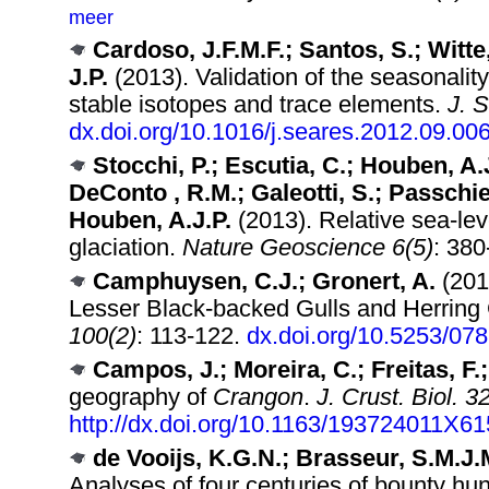
meer
Cardoso, J.F.M.F.; Santos, S.; Witte
J.P.
(2013). Validation of the seasonality 
stable isotopes and trace elements.
J. 
dx.doi.org/10.1016/j.seares.2012.09.00
Stocchi, P.; Escutia, C.; Houben, A.J
DeConto , R.M.; Galeotti, S.; Passchie
Houben, A.J.P.
(2013). Relative sea-lev
glaciation.
Nature Geoscience 6(5)
: 380
Camphuysen, C.J.; Gronert, A.
(2012
Lesser Black-backed Gulls and Herring G
100(2)
: 113-122.
dx.doi.org/10.5253/07
Campos, J.; Moreira, C.; Freitas, F.
geography of
Crangon
.
J. Crust. Biol. 3
http://dx.doi.org/10.1163/193724011X6
de Vooijs, K.G.N.; Brasseur, S.M.J.M
Analyses of four centuries of bounty hu