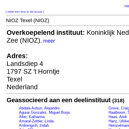
ni
[ meld een fout in dit record ]
NIOZ Texel (NIOZ)
Overkoepelend instituut:
Koninklijk Ned
Zee (NIOZ)
,
meer
Adres:
Landsdiep 4
1797 SZ 't Horntje
Texel
Nederland
Geassocieerd aan een deelinstituut
(318)
Abdala Asbun, Alejandro
Grove, Crai
Aguiar Gonzalez, Miguel Borja
Haalboom, 
Alter, Katharina
Haas, Andi
Amaral-Zettler, Linda
Hanz, Ulrike
Ardiningsih, Indah
Heinzelman