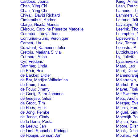
Cardoso, Joana
Krieg, Anna
Chan, Ying Chi
Laan, Patric
Chan, Ying-Chi
Lameris, Th
Chivall, David Richard
Lammers, Ca
Cimatoribus, Andrea
Lattaud, Jul
Clargo, Nicola Mariea
Lavaleye, M
Cléroux, Caroline Pierrette Marcelle
Leerink, Th
Compton, Tanya Joan
Lehmpfuhl, 
Confurius-Guns, Veronique
Lipsewers, 
Corbett, Lia
Lok, Tamar
Crawfurd, Katherine Julia
Loonstra, A
Cretoiu, Mariana Slivia
Luttikhuizen
Cutmore, Anna
Ly, Juliette
Cyr, Frédéric
Lyashevska,
Dämmer, Linda
Maas, Leo
de Baar, Hein
Maat, Douw
de Bakker, Didier
Mahendraraj
de Bar, Marijke Wilhelmina
Maistrenko,
de Bruin, Taco
Mathot, Kim
de Fouw, Jimmy
Mayer, Flori
de Goeij, Petra Johanna
Mc Sweeney
de Goeyse, Siham
Mets, Anche
de Groot, Tim
Mezger, Eve
de Haas, Henk
Mienis, Fur
de Jong, Femke
Miguel, Sim
de Jonge, Cindy
Moerdijk-Poo
de la Barra, Paula
Mojica, Kris
de Leeuw, Jan
Moore, Elish
de Lima Sobrinho, Rodrigo
Mosk, Denn
de Nooijer, Lennart Jan
Moullec, Fa