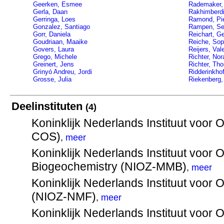
Geerken, Esmee
Rademaker,
Gerla, Daan
Rakhimberdi
Gerringa, Loes
Ramond, Pie
Gonzalez, Santiago
Rampen, Se
Gorr, Daniela
Reichart, Ge
Goudriaan, Maaike
Reiche, Sop
Govers, Laura
Reijers, Vale
Grego, Michele
Richter, Nor
Greinert, Jens
Richter, Th
Grinyó Andreu, Jordi
Ridderinkho
Grosse, Julia
Riekenberg, 
Deelinstituten
(4)
Koninklijk Nederlands Instituut voor
COS)
,
meer
Koninklijk Nederlands Instituut voor
Biogeochemistry (NIOZ-MMB)
,
meer
Koninklijk Nederlands Instituut voor 
(NIOZ-NMF)
,
meer
Koninklijk Nederlands Instituut voo