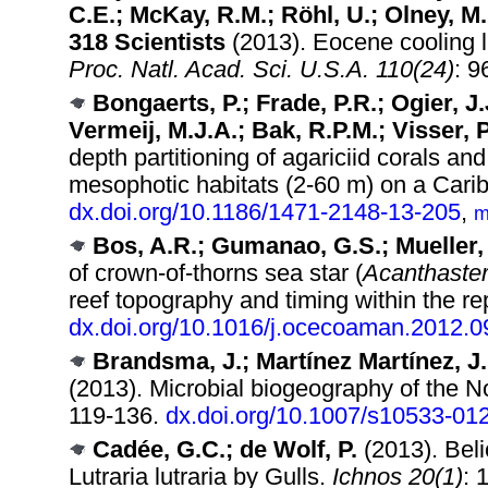
C.E.; McKay, R.M.; Röhl, U.; Olney, M.;
318 Scientists
(2013). Eocene cooling l
Proc. Natl. Acad. Sci. U.S.A. 110(24)
: 
Bongaerts, P.; Frade, P.R.; Ogier, J.
Vermeij, M.J.A.; Bak, R.P.M.; Visser,
depth partitioning of agariciid corals a
mesophotic habitats (2-60 m) on a Cari
dx.doi.org/10.1186/1471-2148-13-205
,
m
Bos, A.R.; Gumanao, G.S.; Mueller,
of crown-of-thorns sea star (
Acanthaster
reef topography and timing within the re
dx.doi.org/10.1016/j.ocecoaman.2012.0
Brandsma, J.; Martínez Martínez, J.
(2013). Microbial biogeography of the 
119-136.
dx.doi.org/10.1007/s10533-01
Cadée, G.C.; de Wolf, P.
(2013). Beli
Lutraria lutraria by Gulls.
Ichnos 20(1)
: 