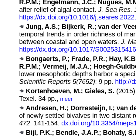
R.P.M.; Engelmann, J.C.; Nugues, M.
after relief of algal contact.
J. Sea Res. 
https://dx.doi.org/10.1016/j.seares.202
Jung, A.S.; Bijkerk, R.; van der Veer
temporal trends in order richness of ma
between coastal and open waters.
J. Ma
https://dx.doi.org/10.1017/S002531541
Bongaerts, P.; Frade, P.R.; Hay, K.B
R.P.M.; Vermeij, M.J.A.; Hoegh-Guldb
lower mesophotic depths harbor a spec
Scientific Reports 5(7652)
: 9 pp.
http://
Kortenhoeven, M.; Gieles, S.
(2015)
Texel. 34 pp.,
meer
Andresen, H.; Dorresteijn, I.; van d
of newly settled bivalves in two distan
472
: 141-154.
dx.doi.org/10.3354/meps
Bijl, P.K.; Bendle, J.A.P.; Bohaty, S