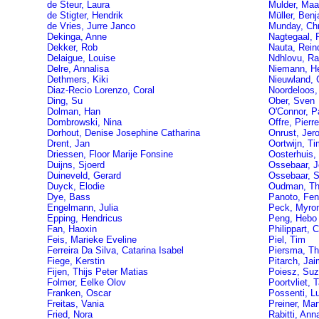
de Steur, Laura
Mulder, Maa
de Stigter, Hendrik
Müller, Ben
de Vries, Jurre Janco
Munday, Chr
Dekinga, Anne
Nagtegaal, 
Dekker, Rob
Nauta, Rein
Delaigue, Louise
Ndhlovu, Ra
Delre, Annalisa
Niemann, H
Dethmers, Kiki
Nieuwland, 
Diaz-Recio Lorenzo, Coral
Noordeloos,
Ding, Su
Ober, Sven
Dolman, Han
O'Connor, P
Dombrowski, Nina
Offre, Pierre
Dorhout, Denise Josephine Catharina
Onrust, Jer
Drent, Jan
Oortwijn, Ti
Driessen, Floor Marije Fonsine
Oosterhuis,
Duijns, Sjoerd
Ossebaar, J
Duineveld, Gerard
Ossebaar, S
Duyck, Elodie
Oudman, T
Dye, Bass
Panoto, Fen
Engelmann, Julia
Peck, Myro
Epping, Hendricus
Peng, Hebo
Fan, Haoxin
Philippart, 
Feis, Marieke Eveline
Piel, Tim
Ferreira Da Silva, Catarina Isabel
Piersma, Th
Fiege, Kerstin
Pitarch, Jai
Fijen, Thijs Peter Matias
Poiesz, Su
Folmer, Eelke Olov
Poortvliet, 
Franken, Oscar
Possenti, L
Freitas, Vania
Preiner, Mar
Fried, Nora
Rabitti, Ann