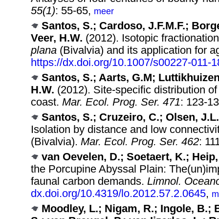
55(1)
: 55-65,
meer
Santos, S.; Cardoso, J.F.M.F.; Borge
Veer, H.W.
(2012). Isotopic fractionati
plana
(Bivalvia) and its application for a
https://dx.doi.org/10.1007/s00227-011-
Santos, S.; Aarts, G.M; Luttikhuizen
H.W.
(2012). Site-specific distribution o
coast.
Mar. Ecol. Prog. Ser. 471
: 123-1
Santos, S.; Cruzeiro, C.; Olsen, J.L.
Isolation by distance and low connectivi
(Bivalvia).
Mar. Ecol. Prog. Ser. 462
: 11
van Oevelen, D.; Soetaert, K.; Heip,
the Porcupine Abyssal Plain: The(un)impo
faunal carbon demands.
Limnol. Oceano
dx.doi.org/10.4319/lo.2012.57.2.0645
,
m
Moodley, L.; Nigam, R.; Ingole, B.;