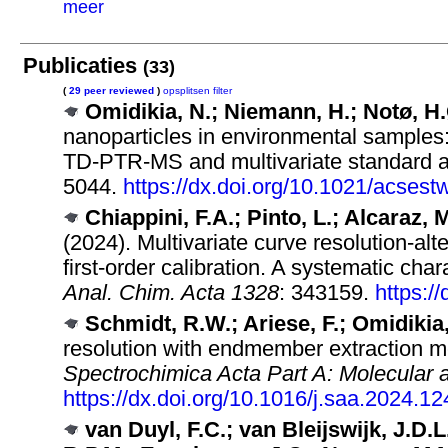
meer
Publicaties
(33)
(
29 peer reviewed
)
opsplitsen
filter
Omidikia, N.; Niemann, H.; Notø, H.
nanoparticles in environmental samples
TD-PTR-MS and multivariate standard a
5044.
https://dx.doi.org/10.1021/acses
Chiappini, F.A.; Pinto, L.; Alcaraz, 
(2024). Multivariate curve resolution-al
first-order calibration. A systematic cha
Anal. Chim. Acta 1328
: 343159.
https:/
Schmidt, R.W.; Ariese, F.; Omidikia,
resolution with endmember extraction 
Spectrochimica Acta Part A: Molecular
https://dx.doi.org/10.1016/j.saa.2024.1
van Duyl, F.C.; van Bleijswijk, J.D.L