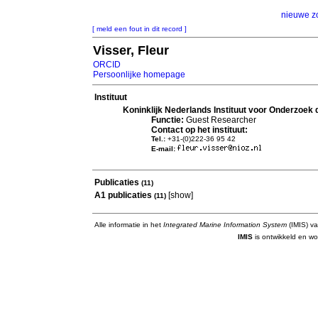
nieuwe z
[ meld een fout in dit record ]
Visser, Fleur
ORCID
Persoonlijke homepage
Instituut
Koninklijk Nederlands Instituut voor Onderzoek
Functie:
Guest Researcher
Contact op het instituut:
Tel.:
+31-(0)222-36 95 42
E-mail:
Publicaties
(11)
A1 publicaties
[
show
]
(11)
Alle informatie in het
Integrated Marine Information System
(IMIS) va
IMIS
is ontwikkeld en wo