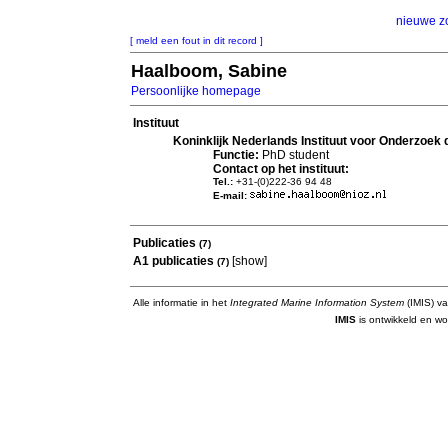
nieuwe z
[ meld een fout in dit record ]
Haalboom, Sabine
Persoonlijke homepage
Instituut
Koninklijk Nederlands Instituut voor Onderzoek
Functie:
PhD student
Contact op het instituut:
Tel.:
+31-(0)222-36 94 48
E-mail:
Publicaties
(7)
A1 publicaties
[
show
]
(7)
Alle informatie in het
Integrated Marine Information System
(IMIS) va
IMIS
is ontwikkeld en wo