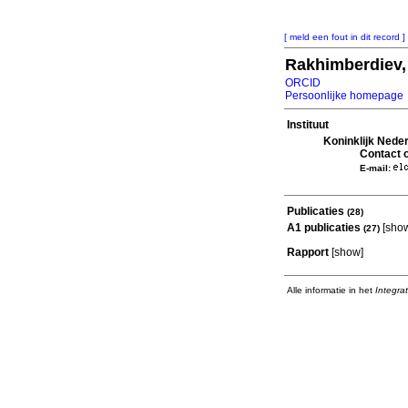
[ meld een fout in dit record ]
Rakhimberdiev,
ORCID
Persoonlijke homepage
Instituut
Koninklijk Nede
Contact o
E-mail:
Publicaties
(28)
A1 publicaties
[
sho
(27)
Rapport
[
show
]
Alle informatie in het
Integra