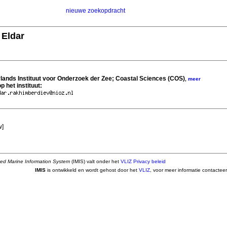
nieuwe zoekopdracht
 Eldar
rlands Instituut voor Onderzoek der Zee; Coastal Sciences (COS)
,
meer
p het instituut:
w
]
ted Marine Information System
(IMIS) valt onder het
VLIZ Privacy beleid
IMIS
is ontwikkeld en wordt gehost door het
VLIZ
, voor meer informatie contactee