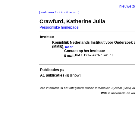
nieuwe z
[ meld een fout in dit record ]
Crawfurd, Katherine Julia
Persoonlijke homepage
Instituut
Koninklijk Nederlands Instituut voor Onderzoek
(MMB)
,
meer
Contact op het instituut:
E-mail:
Publicaties
(8)
A1 publicaties
[
show
]
(8)
Alle informatie in het
Integrated Marine Information System
(IMIS) va
IMIS
is ontwikkeld en wo