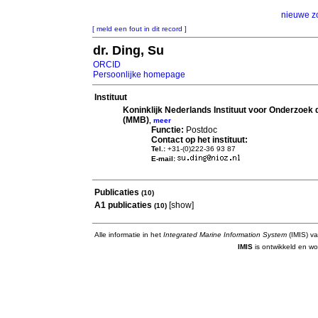
nieuwe z
[ meld een fout in dit record ]
dr. Ding, Su
ORCID
Persoonlijke homepage
Instituut
Koninklijk Nederlands Instituut voor Onderzoek
(MMB)
,
meer
Functie:
Postdoc
Contact op het instituut:
Tel.:
+31-(0)222-36 93 87
E-mail:
Publicaties
(10)
A1 publicaties
[
show
]
(10)
Alle informatie in het
Integrated Marine Information System
(IMIS) va
IMIS
is ontwikkeld en wo