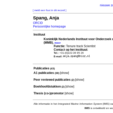
nieuwe z
[ meld een fout in dit record ]
Spang, Anja
ORCID
Persoonlijke homepage
Instituut
Koninklijk Nederlands Instituut voor Onderzoek
(MMB)
,
meer
Functie:
Tenure track Scientist
Contact op het instituut:
Tel.:
+31-(0)222-36 95 26
E-mail:
Publicaties
(43)
A1 publicaties
[
show
]
(38)
Peer reviewed publicaties
[
show
]
(2)
Boekhoofdstukken
[
show
]
(2)
Thesis (co-)promotor
[
show
]
Alle informatie in het
Integrated Marine Information System
(IMIS) va
IMIS
is ontwikkeld en wo