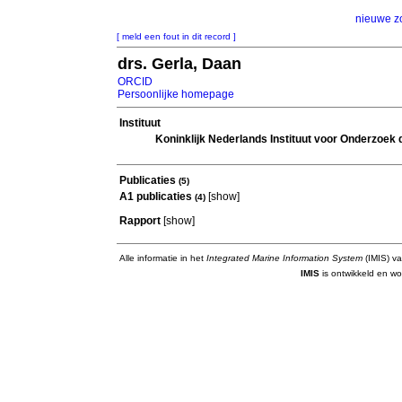
nieuwe z
[ meld een fout in dit record ]
drs. Gerla, Daan
ORCID
Persoonlijke homepage
Instituut
Koninklijk Nederlands Instituut voor Onderzoek
Publicaties
(5)
A1 publicaties
[
show
]
(4)
Rapport
[
show
]
Alle informatie in het
Integrated Marine Information System
(IMIS) va
IMIS
is ontwikkeld en wo