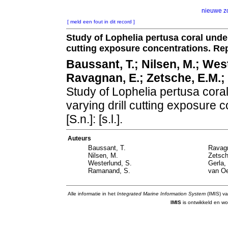
nieuwe z
[ meld een fout in dit record ]
Study of Lophelia pertusa coral under
cutting exposure concentrations. Rep
Baussant, T.; Nilsen, M.; Wes
Ravagnan, E.; Zetsche, E.M.; 
Study of Lophelia pertusa coral
varying drill cutting exposure 
[S.n.]: [s.l.].
Auteurs
Baussant, T.
Ravag
Nilsen, M.
Zetsch
Westerlund, S.
Gerla,
Ramanand, S.
van Oe
Alle informatie in het
Integrated Marine Information System
(IMIS) va
IMIS
is ontwikkeld en wo