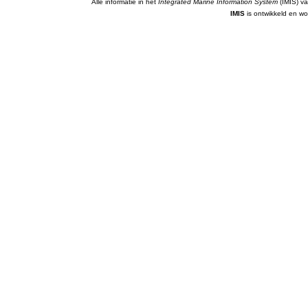
Alle informatie in het
Integrated Marine Information System
(IMIS) va
IMIS
is ontwikkeld en wo