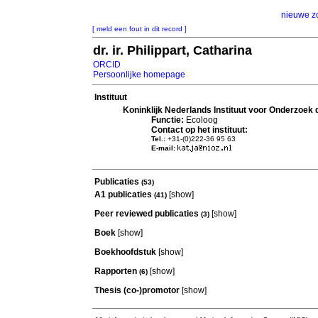
nieuwe z
[ meld een fout in dit record ]
dr. ir. Philippart, Catharina
ORCID
Persoonlijke homepage
Instituut
Koninklijk Nederlands Instituut voor Onderzoek
Functie:
Ecoloog
Contact op het instituut:
Tel.:
+31-(0)222-36 95 63
E-mail:
Publicaties
(53)
A1 publicaties
[
show
]
(41)
Peer reviewed publicaties
[
show
]
(3)
Boek
[
show
]
Boekhoofdstuk
[
show
]
Rapporten
[
show
]
(6)
Thesis (co-)promotor
[
show
]