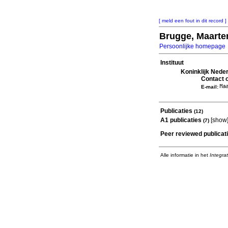
[ meld een fout in dit record ]
Brugge, Maarte
Persoonlijke homepage
Instituut
Koninklijk Nede
Contact o
E-mail:
Publicaties
(12)
A1 publicaties
[
show
(7)
Peer reviewed publicat
Alle informatie in het
Integra