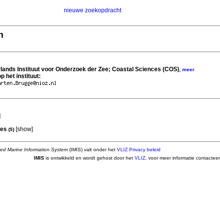
nieuwe zoekopdracht
n
rlands Instituut voor Onderzoek der Zee; Coastal Sciences (COS)
,
meer
p het instituut:
]
ies
[
show
]
(5)
ted Marine Information System
(IMIS) valt onder het
VLIZ Privacy beleid
IMIS
is ontwikkeld en wordt gehost door het
VLIZ
, voor meer informatie contactee