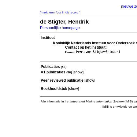
nieuwe z
[ meld een fout in dit record ]
de Stigter, Hendrik
Persoonlijke homepage
Instituut
Koninklijk Nederlands Instituut voor Onderzoek
Contact op het instituut:
E-mail:
Publicaties
(58)
A1 publicaties
[
show
]
(56)
Peer reviewed publicatie
[
show
]
Boekhoofdstuk
[
show
]
Alle informatie in het
Integrated Marine Information System
(IMIS) va
IMIS
is ontwikkeld en wo