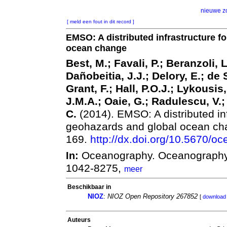
nieuwe z
[ meld een fout in dit record ]
EMSO: A distributed infrastructure f
ocean change
Best, M.; Favali, P.; Beranzoli, 
Dañobeitia, J.J.; Delory, E.; de S
Grant, F.; Hall, P.O.J.; Lykousis
J.M.A.; Oaie, G.; Radulescu, V.;
C.
(2014). EMSO: A distributed in
geohazards and global ocean c
169.
http://dx.doi.org/10.5670/o
Oceanography. Oceanography
In:
1042-8275,
meer
Beschikbaar in
NIOZ
:
NIOZ Open Repository 267852
[
download 
Auteurs