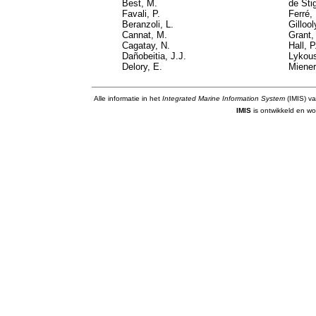
Best, M.
de Stig
Favali, P.
Ferré,
Beranzoli, L.
Gillool
Cannat, M.
Grant,
Cagatay, N.
Hall, P
Dañobeitia, J.J.
Lykous
Delory, E.
Miener
Alle informatie in het
Integrated Marine Information System
(IMIS) va
IMIS
is ontwikkeld en wo