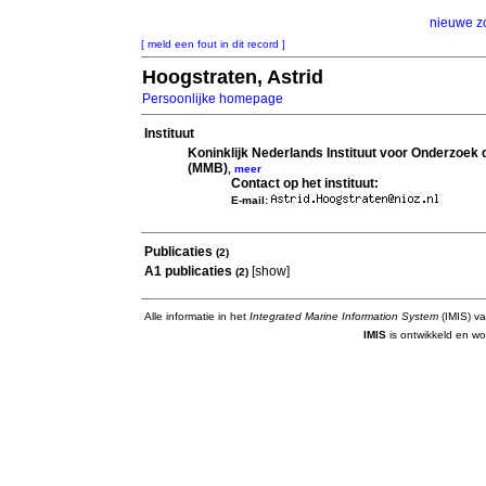
nieuwe z
[ meld een fout in dit record ]
Hoogstraten, Astrid
Persoonlijke homepage
Instituut
Koninklijk Nederlands Instituut voor Onderzoek
(MMB)
,
meer
Contact op het instituut:
E-mail:
Publicaties
(2)
A1 publicaties
[
show
]
(2)
Alle informatie in het
Integrated Marine Information System
(IMIS) va
IMIS
is ontwikkeld en wo