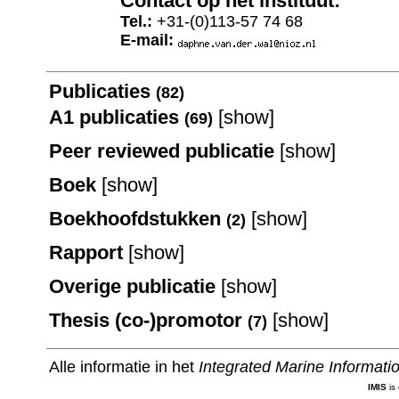
Contact op het instituut:
Tel.:
+31-(0)113-57 74 68
E-mail:
Publicaties
(82)
A1 publicaties
[
show
]
(69)
Peer reviewed publicatie
[
show
]
Boek
[
show
]
Boekhoofdstukken
[
show
]
(2)
Rapport
[
show
]
Overige publicatie
[
show
]
Thesis (co-)promotor
[
show
]
(7)
Alle informatie in het
Integrated Marine Informat
IMIS
is