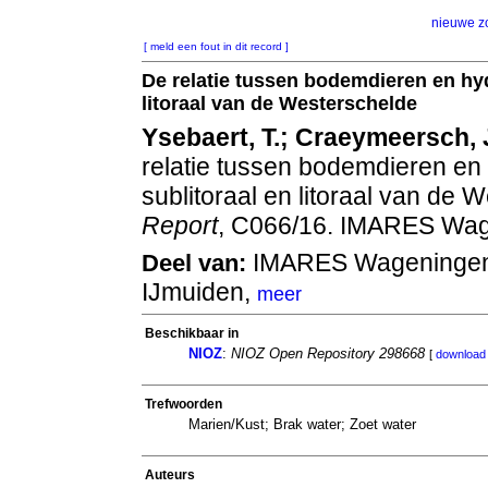
nieuwe z
[ meld een fout in dit record ]
De relatie tussen bodemdieren en hyd
litoraal van de Westerschelde
Ysebaert, T.; Craeymeersch, J
relatie tussen bodemdieren en
sublitoraal en litoraal van de 
Report
, C066/16. IMARES Wag
IMARES Wageningen
Deel van:
IJmuiden,
meer
Beschikbaar in
NIOZ
:
NIOZ Open Repository 298668
[
download 
Trefwoorden
Marien/Kust; Brak water; Zoet water
Auteurs