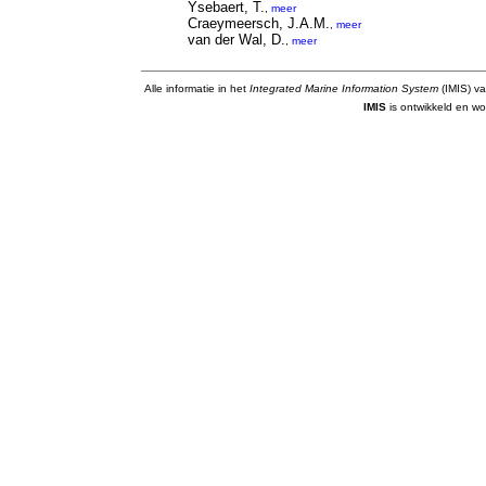
Ysebaert, T.
,
meer
Craeymeersch, J.A.M.
,
meer
van der Wal, D.
,
meer
Alle informatie in het
Integrated Marine Information System
(IMIS) va
IMIS
is ontwikkeld en wo