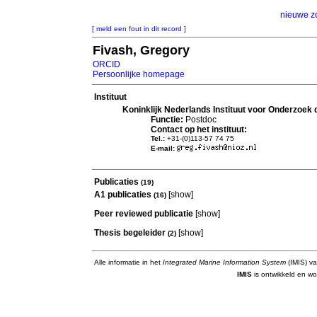
nieuwe z
[ meld een fout in dit record ]
Fivash, Gregory
ORCID
Persoonlijke homepage
Instituut
Koninklijk Nederlands Instituut voor Onderzoek
Functie:
Postdoc
Contact op het instituut:
Tel.:
+31-(0)113-57 74 75
E-mail:
Publicaties
(19)
A1 publicaties
[
show
]
(16)
Peer reviewed publicatie
[
show
]
Thesis begeleider
[
show
]
(2)
Alle informatie in het
Integrated Marine Information System
(IMIS) va
IMIS
is ontwikkeld en wo