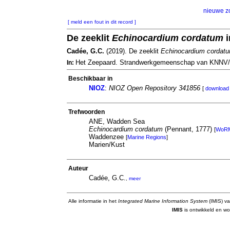
nieuwe z
[ meld een fout in dit record ]
De zeeklit
Echinocardium cordatum
i
Cadée, G.C.
(2019). De zeeklit
Echinocardium cordat
Het Zeepaard. Strandwerkgemeenschap van KNNV/
In:
Beschikbaar in
NIOZ
:
NIOZ Open Repository 341856
[
download 
Trefwoorden
ANE, Wadden Sea
Echinocardium cordatum
(Pennant, 1777)
[
WoR
Waddenzee
[
Marine Regions
]
Marien/Kust
Auteur
Cadée, G.C.
,
meer
Alle informatie in het
Integrated Marine Information System
(IMIS) va
IMIS
is ontwikkeld en wo