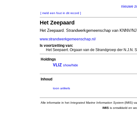
nieuwe z
[ meld een fout in dit record ]
Het Zeepaard
Het Zeepaard. Strandwerkgemeenschap van KNNV/NJ
www.strandwerkgemeenschap.nl/
Is voortzetting van:
Het Seepaert. Orgaan van de Strandgroep der N.J.N.
Holdings
VLIZ
show/hide
Inhoud
toon artikels
Alle informatie in het
Integrated Marine Information System
(IMIS) va
IMIS
is ontwikkeld en wo