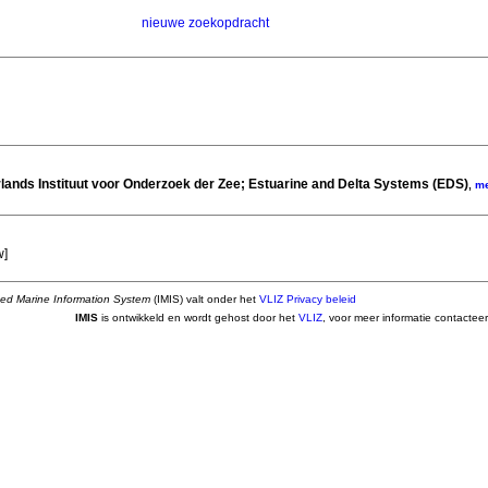
nieuwe zoekopdracht
rlands Instituut voor Onderzoek der Zee; Estuarine and Delta Systems (EDS)
,
m
w
]
ted Marine Information System
(IMIS) valt onder het
VLIZ Privacy beleid
IMIS
is ontwikkeld en wordt gehost door het
VLIZ
, voor meer informatie contactee