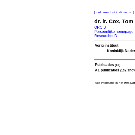
[ meld een fout in dit record ]
dr. ir. Cox, Tom
ORCID
Persoonlijke homepage
ResearcherID
Vorig instituut
Koninklijk Nede
Publicaties
(13)
A1 publicaties
[
sho
(13)
Alle informatie in het
Integra