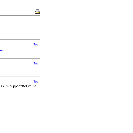
Top
eer
Top
Top
r
.