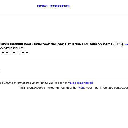
nieuwe zoekopdracht
rlands Instituut voor Onderzoek der Zee; Estuarine and Delta Systems (EDS)
,
m
p het instituut:
]
ted Marine Information System
(IMIS) valt onder het
VLIZ Privacy beleid
IMIS
is ontwikkeld en wordt gehost door het
VLIZ
, voor meer informatie contactee