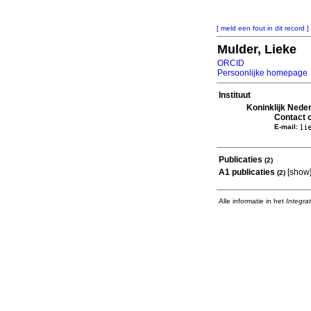
[ meld een fout in dit record ]
Mulder, Lieke
ORCID
Persoonlijke homepage
Instituut
Koninklijk Nede
Contact o
E-mail:
Publicaties
(2)
A1 publicaties
[
show
(2)
Alle informatie in het
Integra