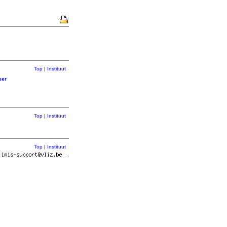
Top
|
Instituut
eer
Top
|
Instituut
Top
|
Instituut
r
.