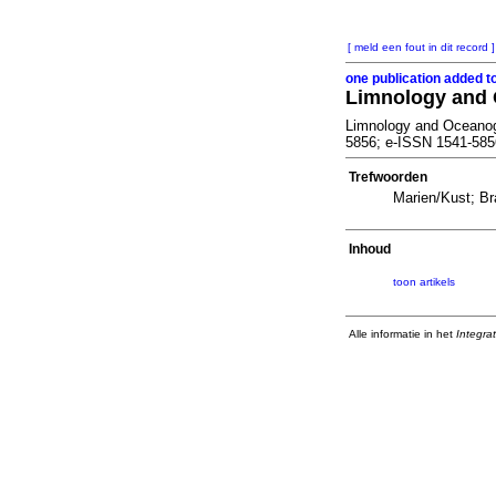
[ meld een fout in dit record ]
one publication added t
Limnology and
Limnology and Oceanog
5856; e-ISSN 1541-585
Trefwoorden
Marien/Kust; Br
Inhoud
toon artikels
Alle informatie in het
Integra