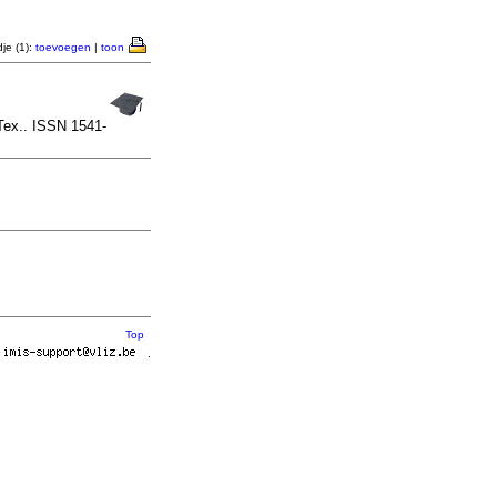
je (1):
toevoegen
|
toon
Tex.. ISSN 1541-
Top
r
.