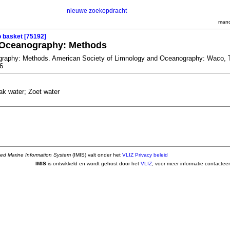
nieuwe zoekopdracht
mand
o basket [75192]
 Oceanography: Methods
raphy: Methods. American Society of Limnology and Oceanography: Waco, 
6
ak water; Zoet water
ted Marine Information System
(IMIS) valt onder het
VLIZ Privacy beleid
IMIS
is ontwikkeld en wordt gehost door het
VLIZ
, voor meer informatie contactee