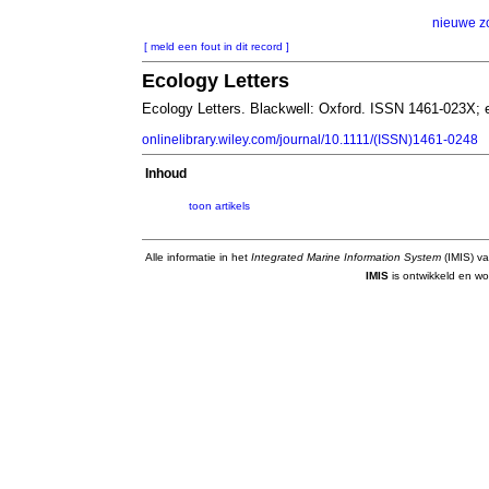
nieuwe z
[ meld een fout in dit record ]
Ecology Letters
Ecology Letters. Blackwell: Oxford. ISSN 1461-023X;
onlinelibrary.wiley.com/journal/10.1111/(ISSN)1461-0248
Inhoud
toon artikels
Alle informatie in het
Integrated Marine Information System
(IMIS) va
IMIS
is ontwikkeld en wo