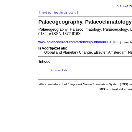
nieuwe z
[ meld een fout in dit record ]
Palaeogeography, Palaeoclimatology
Palaeogeography, Palaeoclimatology, Palaeoecology. 
0182; e-ISSN 1872-616X
www.sciencedirect.com/science/journal/00310182
,
journal
Is voortgezet als:
Global and Planetary Change. Elsevier: Amsterdam; N
Inhoud
toon artikels
Alle informatie in het
Integrated Marine Information System
(IMIS) va
IMIS
is ontwikkeld en wo