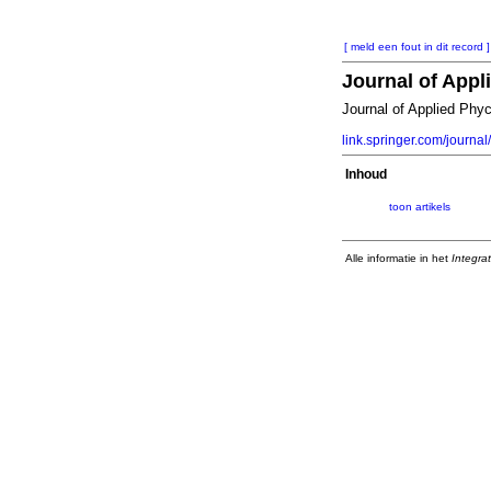
[ meld een fout in dit record ]
Journal of Appl
Journal of Applied Phy
link.springer.com/journa
Inhoud
toon artikels
Alle informatie in het
Integra