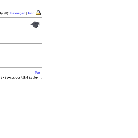
je (0):
toevoegen
|
toon
Top
r
.