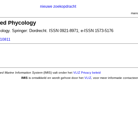
nieuwe zoekopdracht
mand
ied Phycology
cology. Springer: Dordrecht. ISSN 0921-8971; e-ISSN 1573-5176
l/10811
ted Marine Information System
(IMIS) valt onder het
VLIZ Privacy beleid
IMIS
is ontwikkeld en wordt gehost door het
VLIZ
, voor meer informatie contactee