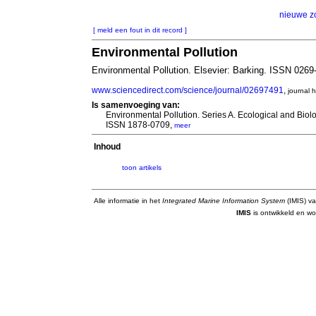
nieuwe z
[ meld een fout in dit record ]
Environmental Pollution
Environmental Pollution. Elsevier: Barking. ISSN 026
www.sciencedirect.com/science/journal/02697491
,
journal
Is samenvoeging van:
Environmental Pollution. Series A. Ecological and Bio
ISSN 1878-0709,
meer
Inhoud
toon artikels
Alle informatie in het
Integrated Marine Information System
(IMIS) va
IMIS
is ontwikkeld en wo