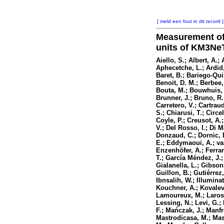
[ meld een fout in dit record ]
Measurement of 
units of KM3N
Aiello, S.; Albert, A.
Aphecetche, L.; Ardid,
Baret, B.; Bariego-Qui
Benoit, D. M.; Berbee,
Bouta, M.; Bouwhuis, M
Brunner, J.; Bruno, R.
Carretero, V.; Cartraud
S.; Chiarusi, T.; Circe
Coyle, P.; Creusot, A.
V.; Del Rosso, I.; Di M
Donzaud, C.; Dornic, D
E.; Eddymaoui, A.; van 
Enzenhöfer, A.; Ferrara
T.; García Méndez, J.;
Gialanella, L.; Gibson
Guillon, B.; Gutiérrez
Ibnsalih, W.; Illuminat
Kouchner, A.; Kovalev,
Lamoureux, M.; Larosa,
Lessing, N.; Levi, G.
F.; Mańczak, J.; Manfr
Mastrodicasa, M.; Mast