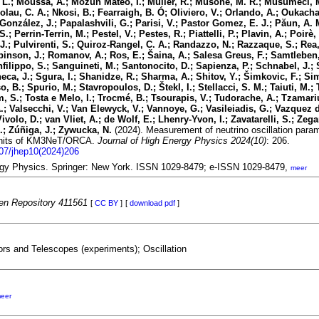
 L.; Moussa, A.; Mozun Mateo, I.; Muller, R.; Musone, M. R.; Musumeci, 
olau, C. A.; Nkosi, B.; Fearraigh, B. Ó; Oliviero, V.; Orlando, A.; Oukacha
González, J.; Papalashvili, G.; Parisi, V.; Pastor Gomez, E. J.; Păun, A. 
.; Perrin-Terrin, M.; Pestel, V.; Pestes, R.; Piattelli, P.; Plavin, A.; Poirè,
 J.; Pulvirenti, S.; Quiroz-Rangel, C. A.; Randazzo, N.; Razzaque, S.; Rea, 
inson, J.; Romanov, A.; Ros, E.; Šaina, A.; Salesa Greus, F.; Samtleben, 
filippo, S.; Sanguineti, M.; Santonocito, D.; Sapienza, P.; Schnabel, J.
neca, J.; Sgura, I.; Shanidze, R.; Sharma, A.; Shitov, Y.; Šimkovic, F.; Sim
 B.; Spurio, M.; Stavropoulos, D.; Štekl, I.; Stellacci, S. M.; Taiuti, M.; T
 S.; Tosta e Melo, I.; Trocmé, B.; Tsourapis, V.; Tudorache, A.; Tzamari
A.; Valsecchi, V.; Van Elewyck, V.; Vannoye, G.; Vasileiadis, G.; Vazquez d
Vivolo, D.; van Vliet, A.; de Wolf, E.; Lhenry-Yvon, I.; Zavatarelli, S.; Zegar
D.; Zúñiga, J.; Zywucka, N.
(2024). Measurement of neutrino oscillation param
n units of KM3NeT/ORCA.
Journal of High Energy Physics 2024(10)
: 206.
007/jhep10(2024)206
rgy Physics. Springer: New York. ISSN 1029-8479; e-ISSN 1029-8479,
meer
n Repository 411561
[
CC BY
]
[
download pdf
]
ors and Telescopes (experiments); Oscillation
eer