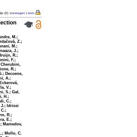
je (0):
toevoegen
|
toon
tection
Andre, M.;
ardačová, Z.;
nnani, M.;
maaza, J.;
ruijn, R.;
nini, F.;
; Cherubini,
ione, R.;
 G.; Decoene,
i, A.;
 Eckerová,
la, V.;
ni, S.; Gal,
, H.;
di, C.;
J.; Idrissi
 C.;
nn, R.;
ra, E.;
L.; Mamedov,
.; Mollo, C.