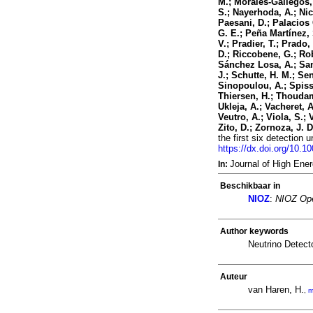
M.; Morales-Gallegos,
S.; Nayerhoda, A.; Nic
Paesani, D.; Palacios 
G. E.; Peña Martínez, S
V.; Pradier, T.; Prado,
D.; Riccobene, G.; Rob
Sánchez Losa, A.; San
J.; Schutte, H. M.; Se
Sinopoulou, A.; Spisso,
Thiersen, H.; Thoudam,
Ukleja, A.; Vacheret, 
Veutro, A.; Viola, S.; 
Zito, D.; Zornoza, J. 
the first six detectio
https://dx.doi.org/10.1
Journal of High Ene
In:
Beschikbaar in
NIOZ
:
NIOZ Ope
Author keywords
Neutrino Detect
Auteur
van Haren, H.
,
m