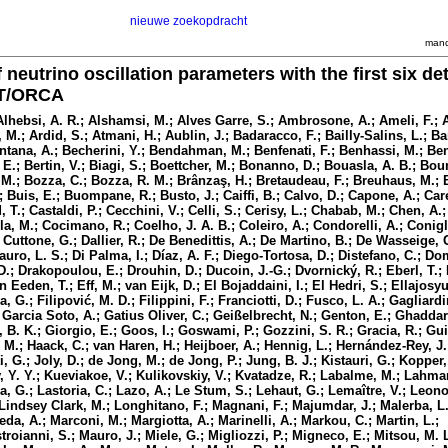
nieuwe zoekopdracht
mand
neutrino oscillation parameters with the first six de
eT/ORCA
; Alhebsi, A. R.; Alshamsi, M.; Alves Garre, S.; Ambrosone, A.; Ameli, F.; 
 M.; Ardid, S.; Atmani, H.; Aublin, J.; Badaracco, F.; Bailly-Salins, L.; B
ntana, A.; Becherini, Y.; Bendahman, M.; Benfenati, F.; Benhassi, M.; Be
 E.; Bertin, V.; Biagi, S.; Boettcher, M.; Bonanno, D.; Bouasla, A. B.; Bou
.; Bozza, C.; Bozza, R. M.; Brânzaş, H.; Bretaudeau, F.; Breuhaus, M.; B
; Buis, E.; Buompane, R.; Busto, J.; Caiffi, B.; Calvo, D.; Capone, A.; Care
, T.; Castaldi, P.; Cecchini, V.; Celli, S.; Cerisy, L.; Chabab, M.; Chen, A.
lla, M.; Cocimano, R.; Coelho, J. A. B.; Coleiro, A.; Condorelli, A.; Conigl
; Cuttone, G.; Dallier, R.; De Benedittis, A.; De Martino, B.; De Wasseige,
auro, L. S.; Di Palma, I.; Díaz, A. F.; Diego-Tortosa, D.; Distefano, C.; Dom
.; Drakopoulou, E.; Drouhin, D.; Ducoin, J.-G.; Dvornický, R.; Eberl, T.;
Eeden, T.; Eff, M.; van Eijk, D.; El Bojaddaini, I.; El Hedri, S.; Ellajosyu
, G.; Filipović, M. D.; Filippini, F.; Franciotti, D.; Fusco, L. A.; Gagliardi
 Garcia Soto, A.; Gatius Oliver, C.; Geißelbrecht, N.; Genton, E.; Ghaddari
, B. K.; Giorgio, E.; Goos, I.; Goswami, P.; Gozzini, S. R.; Gracia, R.; Gui
, M.; Haack, C.; van Haren, H.; Heijboer, A.; Hennig, L.; Hernández-Rey, J. 
i, G.; Joly, D.; de Jong, M.; de Jong, P.; Jung, B. J.; Kistauri, G.; Kopper,
 Y. Y.; Kueviakoe, V.; Kulikovskiy, V.; Kvatadze, R.; Labalme, M.; Lahma
 G.; Lastoria, C.; Lazo, A.; Le Stum, S.; Lehaut, G.; Lemaître, V.; Leono
; Lindsey Clark, M.; Longhitano, F.; Magnani, F.; Majumdar, J.; Malerba, 
eda, A.; Marconi, M.; Margiotta, A.; Marinelli, A.; Markou, C.; Martin, L.;
roianni, S.; Mauro, J.; Miele, G.; Migliozzi, P.; Migneco, E.; Mitsou, M. L