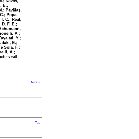
M.; Navas,
, E.;
M.; Păvălaş,
 C.; Popa,
I. C.; Real,
D. F. E.;
; Schumann,
onelli, A.;
ayalati, Y.;
udaki, E.;
e Sola, F.;
elli, A.;
eters with
Auteur
Top