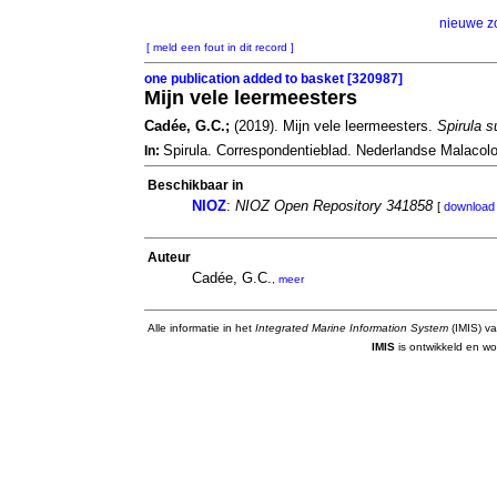
nieuwe z
[ meld een fout in dit record ]
one publication added to basket [320987]
Mijn vele leermeesters
Cadée, G.C.;
(2019). Mijn vele leermeesters.
Spirula 
Spirula. Correspondentieblad. Nederlandse Malacol
In:
Beschikbaar in
NIOZ
:
NIOZ Open Repository 341858
[
download 
Auteur
Cadée, G.C.
,
meer
Alle informatie in het
Integrated Marine Information System
(IMIS) va
IMIS
is ontwikkeld en wo