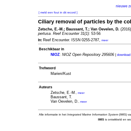
nieuwe z
[ meld een fout in dit record ]
Ciliary removal of particles by the c
Zetsche, E.-M.; Baussant, T.; Van Oevelen, D.
(2016).
pertusa
.
Reef Encounter 31(1)
: 53-56
Reef Encounter. ISSN 0255-2787,
In:
meer
Beschikbaar in
NIOZ
:
NIOZ Open Repository 295606
[
download 
Trefwoord
Marien/Kust
Auteurs
Zetsche, E.-M.
,
meer
Baussant, T.
Van Oevelen, D.
,
meer
Alle informatie in het
Integrated Marine Information System
(IMIS) va
IMIS
is ontwikkeld en wo