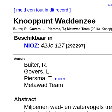
ni
[ meld een fout in dit record ]
Knooppunt Waddenzee
Buiter, R.; Govers, L.; Piersma, T.; Metawad Team
(2016). Knoop
Beschikbaar in
NIOZ
:
42Jc 127
[292297]
Auteurs
Buiter, R.
Govers, L.
Piersma, T.
,
meer
Metawad Team
Abstract
Miljoenen wad- en watervogels tr