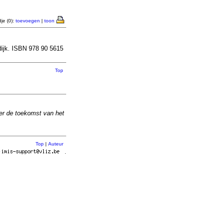
je (0):
toevoegen
|
toon
dijk. ISBN 978 90 5615
Top
er de toekomst van het
Top
|
Auteur
r
.