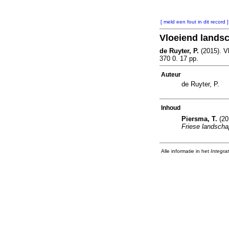
[ meld een fout in dit record ]
Vloeiend landsc
de Ruyter, P.
(2015). V
370 0. 17 pp.
Auteur
de Ruyter, P.
Inhoud
Piersma, T.
(20
Friese landscha
Alle informatie in het
Integra