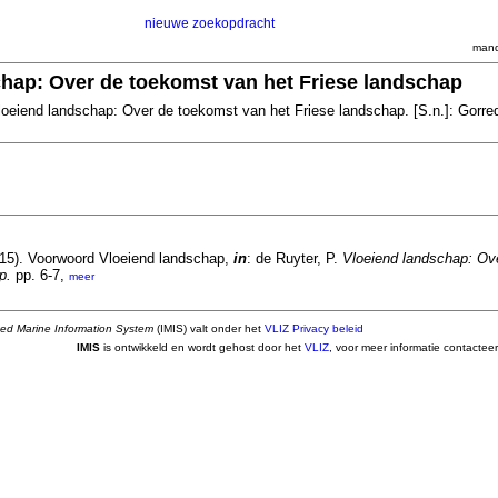
nieuwe zoekopdracht
mand
hap: Over de toekomst van het Friese landschap
loeiend landschap: Over de toekomst van het Friese landschap. [S.n.]: Gorre
15). Voorwoord Vloeiend landschap,
in
: de Ruyter, P.
Vloeiend landschap: Ov
p.
pp. 6-7,
meer
ted Marine Information System
(IMIS) valt onder het
VLIZ Privacy beleid
IMIS
is ontwikkeld en wordt gehost door het
VLIZ
, voor meer informatie contactee