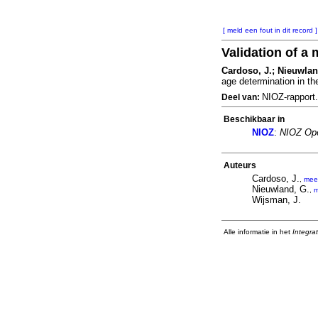
[ meld een fout in dit record ]
Validation of a
Cardoso, J.; Nieuwland
age determination in t
NIOZ-rapport
Deel van:
Beschikbaar in
NIOZ
:
NIOZ Ope
Auteurs
Cardoso, J.
,
mee
Nieuwland, G.
,
m
Wijsman, J.
Alle informatie in het
Integra