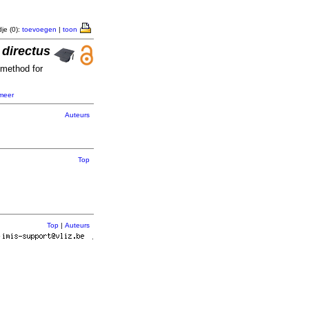
je (0):
toevoegen
|
toon
 directus
 method for
meer
Auteurs
Top
Top
|
Auteurs
r
.