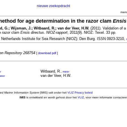
nieuwe zoekopdracht
mand
 method for age determination in the razor clam
Ensis
, G.; Wijsman, J.; Witbaard, R.; van der Veer, H.W.
(2011). Validation of a
he razor clam
Ensis directus
.
NIOZ-rapport
, 2011(9). NIOZ: Texel. 33 pp.
. Netherlands Institute for Sea Research (NIOZ): Den Burg. ISSN 0923-3210,
n Repository 268754
[
download pdf
]
Witbaard, R.
r
,
meer
van der Veer, H.W.
eer
ted Marine Information System
(IMIS) valt onder het
VLIZ Privacy beleid
IMIS
is ontwikkeld en wordt gehost door het
VLIZ
, voor meer informatie contactee