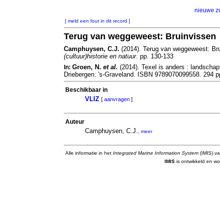
nieuwe z
[ meld een fout in dit record ]
Terug van weggeweest: Bruinvissen
Camphuysen, C.J.
(2014). Terug van weggeweest: Br
(cultuur)historie en natuur.
pp. 130-133
Groen, N.
et al.
(2014). Texel is anders : landscha
In:
Driebergen: 's-Graveland. ISBN 9789070099558. 294 p
Beschikbaar in
VLIZ
[
aanvragen
]
Auteur
Camphuysen, C.J.
,
meer
Alle informatie in het
Integrated Marine Information System
(IMIS) va
IMIS
is ontwikkeld en wo