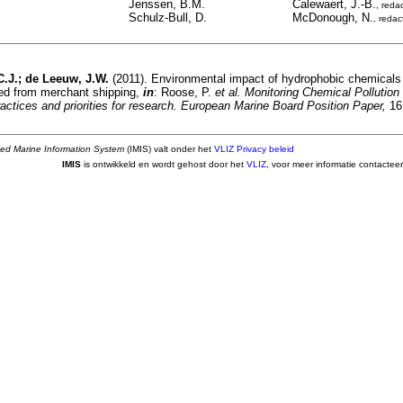
Jenssen, B.M.
Calewaert, J.-B.
, reda
Schulz-Bull, D.
McDonough, N.
, redac
.J.; de Leeuw, J.W.
(2011). Environmental impact of hydrophobic chemicals 
ased from merchant shipping,
in
: Roose, P.
et al.
Monitoring Chemical Pollution
ctices and priorities for research. European Marine Board Position Paper,
16:
ted Marine Information System
(IMIS) valt onder het
VLIZ Privacy beleid
IMIS
is ontwikkeld en wordt gehost door het
VLIZ
, voor meer informatie contactee