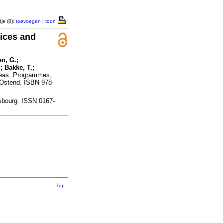
je (0):
toevoegen
|
toon
tices and
n, G.;
; Bakke, T.;
 Seas: Programmes,
 Ostend. ISBN 978-
sbourg. ISSN 0167-
Top