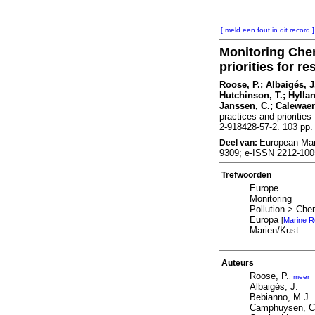
[ meld een fout in dit record ]
Monitoring Chem
priorities for r
Roose, P.; Albaigés, 
Hutchinson, T.; Hyllan
Janssen, C.; Calewaer
practices and priorities
2-918428-57-2. 103 pp.
European Mar
Deel van:
9309; e-ISSN 2212-10
Trefwoorden
Europe
Monitoring
Pollution > Chem
Europa
[
Marine R
Marien/Kust
Auteurs
Roose, P.
,
meer
Albaigés, J.
Bebianno, M.J.
Camphuysen, C