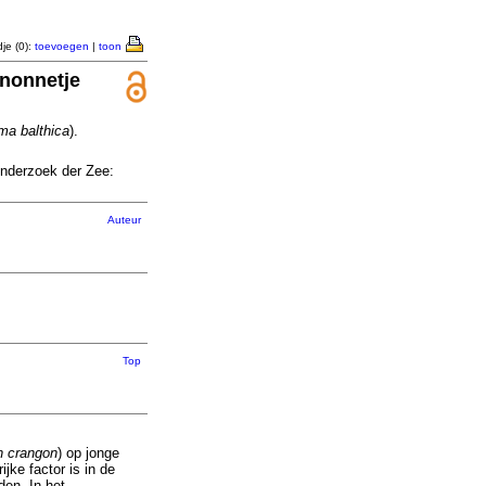
je (0):
toevoegen
|
toon
 nonnetje
a balthica
).
Onderzoek der Zee:
Auteur
Top
n crangon
) op jonge
jke factor is in de
en. In het