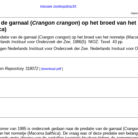
nieuwe zoekopdracht
mand
 de garnaal (
Crangon crangon
) op het broed van het
ca
)
datie van de garnaal (
Crangon crangon
) op het broed van het nonnetje (
Macom
rlands Instituut voor Onderzoek der Zee
, 1986(5). NIOZ: Texel. 43 pp.
agen Nederlands Instituut voor Onderzoek der Zee. Nederlands Insituut voor 
n Repository 318072
[
download pdf
]
mer van 1985 is onderzoek gedaan naar de predatie van de garnaal (
Crango
n het nonnetje (
Macoma balthica
). De vraag was of deze predatie een belangri
erde grote afname van de aantallen juveniele bivalven tijdens de zomermaand