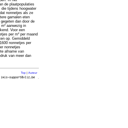
an de plaatpopulaties
die tijdens hoogwater
dat nonnetjes als ze
tere garnalen eten
 gegeten dan door de
r m² aanwezig in
ekend. Voor een
netjes per m² per maand
aten op. Gemiddeld
1600 nonnetjes per
er nonnetjes
ote afname van
iedruk van meer dan
Top
|
Auteur
r
.