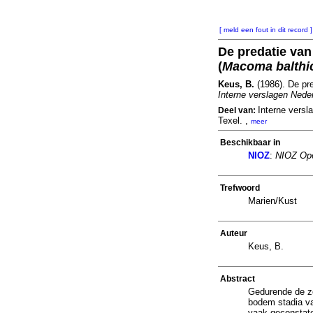
[ meld een fout in dit record ]
De predatie van
(
Macoma balthi
Keus, B.
(1986). De pre
Interne verslagen Nede
Interne versl
Deel van:
Texel. ,
meer
Beschikbaar in
NIOZ
:
NIOZ Ope
Trefwoord
Marien/Kust
Auteur
Keus, B.
Abstract
Gedurende de zo
bodem stadia va
vaak geconstate