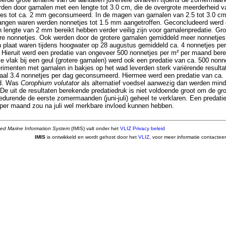
rden door garnalen met een lengte tot 3.0 cm, die de overgrote meerderheid v
es tot ca. 2 mm geconsumeerd. In de magen van garnalen van 2.5 tot 3.0 cm 
angen waren werden nonnetjes tot 1.5 mm aangetroffen. Geconcludeerd werd 
 lengte van 2 mm bereikt hebben verder veilig zijn voor garnalenpredatie. Gro
re nonnetjes. Ook werden door de grotere garnalen gemiddeld meer nonnetjes
n plaat waren tijdens hoogwater op 28 augustus gemiddeld ca. 4 nonnetjes pe
Hieruit werd een predatie van ongeveer 500 nonnetjes per m² per maand ber
ie vlak bij een geul (grotere garnalen) werd ook een predatie van ca. 500 non
imenten met garnalen in bakjes op het wad leverden sterk variërende result
aal 3.4 nonnetjes per dag geconsumeerd. Hiermee werd een predatie van ca. 
d. Was
Corophium volutator
als alternatief voedsel aanwezig dan werden mind
e uit de resultaten berekende predatiedruk is niet voldoende groot om de gr
edurende de eerste zomermaanden (juni-juli) geheel te verklaren. Een predat
per maand zou na juli wel merkbare invloed kunnen hebben.
ted Marine Information System
(IMIS) valt onder het
VLIZ Privacy beleid
IMIS
is ontwikkeld en wordt gehost door het
VLIZ
, voor meer informatie contactee