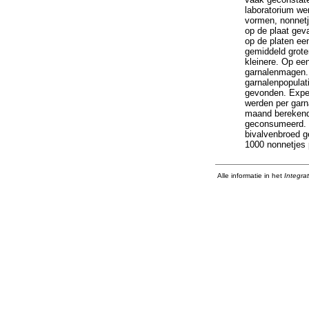
laboratorium we
vormen, nonnetj
op de plaat gev
op de platen een
gemiddeld grote
kleinere. Op ee
garnalenmagen. 
garnalenpopulat
gevonden. Exper
werden per garn
maand bereken
geconsumeerd. D
bivalvenbroed g
1000 nonnetjes 
Alle informatie in het
Integra