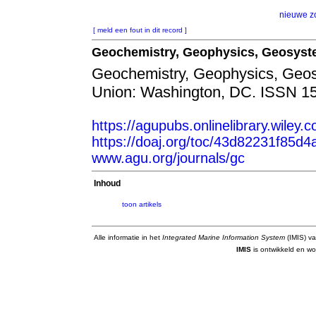
nieuwe z
[ meld een fout in dit record ]
Geochemistry, Geophysics, Geosys
Geochemistry, Geophysics, Geo
Union: Washington, DC. ISSN 1
https://agupubs.onlinelibrary.wiley
https://doaj.org/toc/43d82231f85
www.agu.org/journals/gc
Inhoud
toon artikels
Alle informatie in het
Integrated Marine Information System
(IMIS) va
IMIS
is ontwikkeld en wo