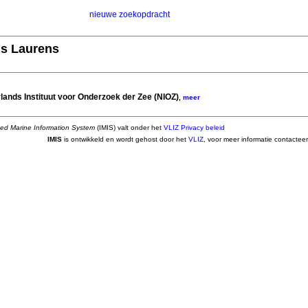
nieuwe zoekopdracht
s Laurens
lands Instituut voor Onderzoek der Zee (NIOZ)
,
meer
ted Marine Information System
(IMIS) valt onder het
VLIZ Privacy beleid
IMIS
is ontwikkeld en wordt gehost door het
VLIZ
, voor meer informatie contactee