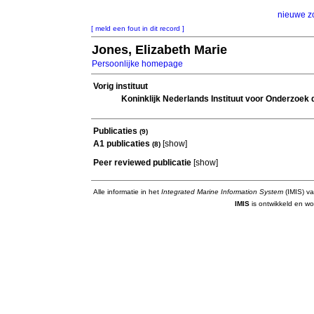
nieuwe z
[ meld een fout in dit record ]
Jones, Elizabeth Marie
Persoonlijke homepage
Vorig instituut
Koninklijk Nederlands Instituut voor Onderzoek 
Publicaties
(9)
A1 publicaties
[
show
]
(8)
Peer reviewed publicatie
[
show
]
Alle informatie in het
Integrated Marine Information System
(IMIS) va
IMIS
is ontwikkeld en wo