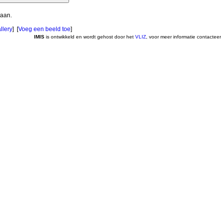
 aan.
llery
] [
Voeg een beeld toe
]
IMIS
is ontwikkeld en wordt gehost door het
VLIZ
, voor meer informatie contactee