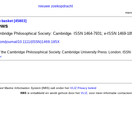
nieuwe zoekopdracht
mand
o basket [45803]
ews
ambridge Philosophical Society: Cambridge. ISSN 1464-7931; e-ISSN 1469-1
.com/journal/10.1111/(ISSN)1469-185X
f the Cambridge Philosophical Society. Cambridge University Press: London. ISSN
r
ted Marine Information System
(IMIS) valt onder het
VLIZ Privacy beleid
IMIS
is ontwikkeld en wordt gehost door het
VLIZ
, voor meer informatie contactee