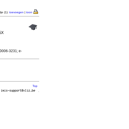
je (1):
toevoegen
|
toon
85X
 0006-3231; e-
Top
r
.