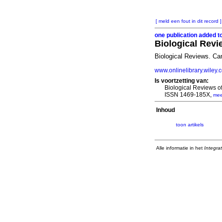
[ meld een fout in dit record ]
one publication added t
Biological Revi
Biological Reviews. C
www.onlinelibrary.wiley
Is voortzetting van:
Biological Reviews o
ISSN 1469-185X,
mee
Inhoud
toon artikels
Alle informatie in het
Integra