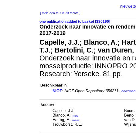
nieuwe z
[ meld een fout in dit record ]
one publication added to basket [330190]
Onderzoek naar innovatie en rende
2017-2019
Capelle, J.J.; Blanco, A.; Ha
T.J.; Bertolini, C.; van Duren
Onderzoek naar innovatie en 
mosselproductie: INNOPRO 2
Research: Yerseke. 81 pp.
Beschikbaar in
NIOZ
:
NIOZ Open Repository 356231
[
download 
Auteurs
Capelle, J.J.
Bouma,
Blanco, A.
Bertoli
,
meer
Hartog, E.
van Du
,
meer
Trouwborst, R.E.
Wijsm