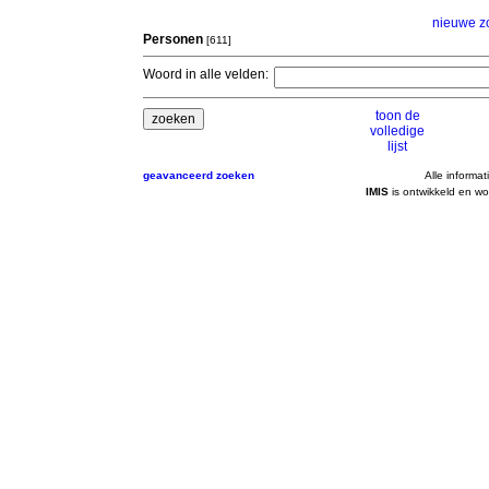
nieuwe z
Personen
[611]
Woord in alle velden:
toon de
volledige
lijst
geavanceerd zoeken
Alle informat
IMIS
is ontwikkeld en wo